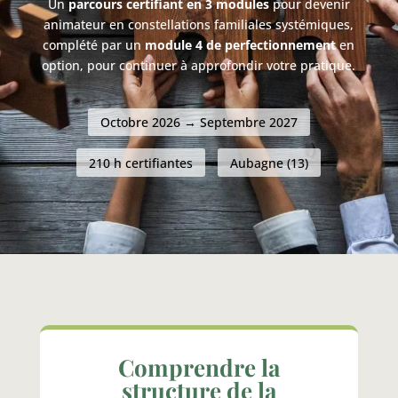
Un
parcours certifiant en 3 modules
pour devenir
animateur en constellations familiales systémiques,
complété par un
module 4 de perfectionnement
en
option, pour continuer à approfondir votre pratique.
Octobre 2026 → Septembre 2027
210 h certifiantes
Aubagne (13)
Comprendre la
structure de la