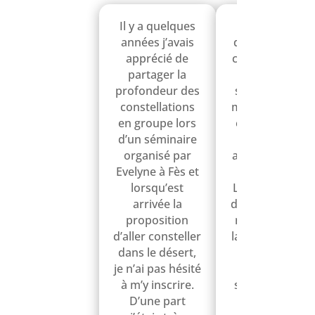
Il y a quelques
Intemporalité
années j’avais
de chaque jour
apprécié de
chaque nuit, m
partager la
sentir
profondeur des
simplement au
constellations
milieu de la lun
en groupe lors
et du soleil, les
d’un séminaire
dunes toutes
organisé par
autour de nous
Evelyne à Fès et
de moi.
lorsqu’est
La sensation d
arrivée la
détachement d
proposition
non essentiel à
d’aller consteller
la vie de tous le
dans le désert,
jours.
je n’ai pas hésité
Lors des
à m’y inscrire.
séances c’est l
D’une part
synchronicité