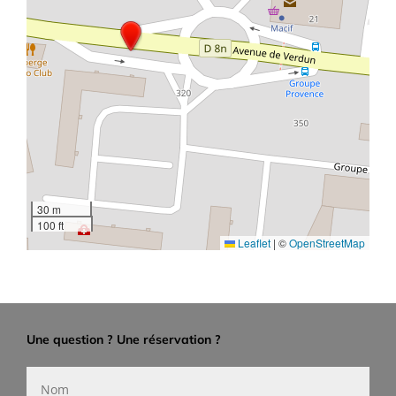
30 m
100 ft
Leaflet
|
©
OpenStreetMap
Une question ? Une réservation ?