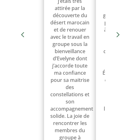
j’étais très
entre nous et
attirée par la
pour tout le
découverte du
groupe. Chaqu
désert marocain
personne a été
et de renouer
à sa place pou
avec le travail en
le meilleur et
groupe sous la
pour la
bienveillance
compréhensio
d’Evelyne dont
de mes
j’accorde toute
émotions.
ma confiance
Émotions de joi
pour sa maitrise
et de tristesse,
des
tout a été très
constellations et
bien réalisé.
son
Sensation de
accompagnement
liberté face au
solide. La joie de
innombrables
rencontrer les
codes qui…
membres du
Lire l'avis
groupe à