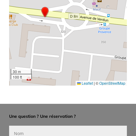
30 m
100 ft
Leaflet
|
©
OpenStreetMap
Une question ? Une réservation ?