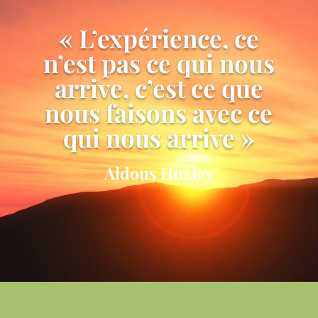
« L’expérience, ce
n’est pas ce qui nous
arrive, c’est ce que
nous faisons avec ce
qui nous arrive »
Aldous Huxley