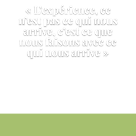
« L’expérience, ce
n’est pas ce qui nous
arrive, c’est ce que
nous faisons avec ce
qui nous arrive »
Aldous Huxley